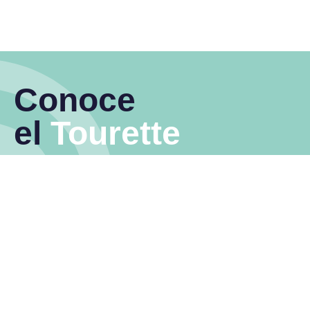
Conoce
el
Tourette